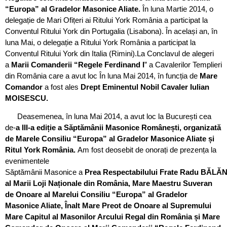
“Europa” al Gradelor Masonice Aliate.
În luna Martie 2014, o
delegație de Mari Ofițeri ai Ritului York România a participat la
Conventul Ritului York din Portugalia (Lisabona). În același an, în
luna Mai, o delegație a Ritului York România a participat la
Conventul Ritului York din Italia (Rimini).La Conclavul de alegeri
a
Marii Comanderii “Regele Ferdinand I
” a Cavalerilor Templieri
din România care a avut loc În luna Mai 2014, în funcția de
Mare
Comandor
a fost ales
Drept Eminentul Nobil Cavaler Iulian
MOISESCU.
Deasemenea, în luna Mai 2014, a avut loc la București cea
de-
a III-a ediție a Săptămânii Masonice Românești, organizată
de Marele Consiliu “Europa” al Gradelor Masonice Aliate și
Ritul York România.
Am fost deosebit de onorați de prezența la
evenimentele
Săptămânii Masonice a
P
rea Respectabilului Frate Radu BĂLĂ
al Marii Loji Naționale din România, Mare Maestru Suveran
de Onoare al Marelui Consiliu “Europa” al Gradelor
Masonice Aliate, Înalt Mare Preot de Onoare al Supremului
Mare Capitul al Masonilor Arcului Regal din România și Mare