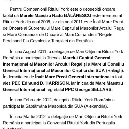
Pentru Companionii Ritului York este o deosebită onoare
faptul că
Marele Maestru Radu BĂLĂNESCU
este membru al
Ritului York din anul 2009, iar din anul 2011 este Înalt Mare Preot
de Onoare al Supremului Mare Capitul al Masonilor Arcului Regal
și Mare Comandor de Onoare al Marii Comanderii “Regele
Ferdinand I” a Cavalerilor Templieri din România.
În luna August 2011, o delegație de Mari Ofițeri ai Ritului York
România a participat la Trienala
Marelui Capitul General
Internațional al Masonilor Arcului Regal
și a
Marelui Consiliu
General Internațional al Masonilor Criptici din SUA
(Raleigh).
În demnitatea de
Înalt Mare Preot General Internațional
a fost
ales
PEC Edmund D. HARRISON
, iar În cea de
Mare Maestru
General Internațional
regretatul
PPC George SELLARS.
În luna Februarie 2012, delegația Ritului York România a
participat la Săptămâna Masonică din SUA (Alexandria).
În luna Martie 2012, o delegație de Mari Ofițeri ai Ritului York
România a participat la Conventul Ritului York din Portugalia