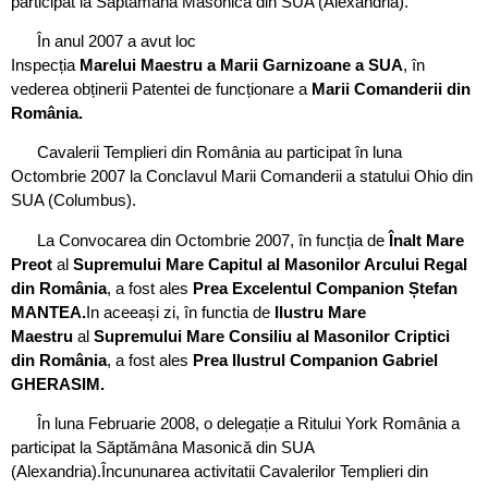
participat la Săptămâna Masonică din SUA (Alexandria).
În anul 2007 a avut loc
Inspecția
M
arelui Maestru a Marii Garnizoane a SUA
, în
vederea obținerii Patentei de funcționare a
Marii Comanderii din
România.
Cavalerii Templieri din România au participat în luna
Octombrie 2007 la Conclavul Marii Comanderii a statului Ohio din
SUA (Columbus).
La Convocarea din Octombrie 2007, în funcția de
Înalt Mare
Preot
al
Supremului Mare Capitul al Masonilor Arcului Regal
din România
, a fost ales
Prea Excelentul Companion Ștefan
MANTEA.
In aceeași zi, în functia de
Ilustru Mare
Maestru
al
Supremului Mare Consiliu al Masonilor Criptici
din România
, a fost ales
Prea Ilustrul Companion Gabriel
GHERASIM.
În luna Februarie 2008, o delegație a Ritului York România a
participat la Săptămâna Masonică din SUA
(Alexandria).Încununarea activitatii Cavalerilor Templieri din