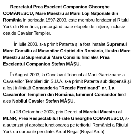
Regretatul Prea Excelent Companion Gheorghe
COMĂNESCU, Mare Maestru al Marii Loji Naționale din
România
în perioada 1997-2003, este membru fondator al Ritului
York din România, parcurgând toate etapele de inițiere, inclusiv
cea de Cavaler Templier.
În Iulie 2003, s-a primit Patenta și a fost instalat
Supremul
Mare Consiliu al Masonilor Criptici din România
,
Ilustru Mare
Maestru al Supremului Mare Consiliu
fiind ales
Prea
Excelentul Companion Ștefan MĂȘU
.
În August 2003, la Conclavul Trianual al Marii Garnizoane a
Cavalerilor Templieri din S.U.A. s-a primit Patenta sub dispensă și
a fost înființată
Comanderia “Regele Ferdinand” nr. 1 a
Cavalerilor Templieri din România
,
Eminent Comandor
fiind
ales
Nobilul Cavaler Ștefan MÂȘU.
La 28 Octombrie 2003, prin Decret al
Marelui Maestru al
MLNR, Prea Respectabilul Frate Gheorghe COMĂNESCU
, s-
a autorizat și aprobat funcționarea pe teritoriul României a Ritului
York cu corpurile pendinte: Arcul Regal (Royal Arch),