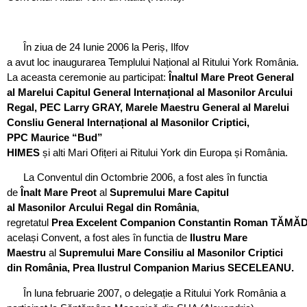
În ziua de 24 Iunie 2006 la Periș, Ilfov
a avut loc inaugurarea Templului Național al Ritului York România.
La aceasta ceremonie au participat:
Înaltul Mare Preot General
al Marelui Capitul General Internațional al Masonilor Arcului
Regal, PEC Larry GRAY, Marele Maestru General al Marelui
Consliu General Internațional al Masonilor Criptici,
PPC Maurice “Bud”
HIMES
și alti Mari Ofițeri ai Ritului York din Europa și România.
La Conventul din Octombrie 2006, a fost ales în functia
de
Înalt Mare Preot
al
Supremului Mare Capitul
al Masonilor Arcului Regal din România
,
regretatul
Prea Excelent Companion Constantin Roman TĂMĂ
același Convent, a fost ales în functia de
Ilustru Mare
Maestru
al
Supremului Mare Consiliu al Masonilor Criptici
din România,
Prea Ilustrul Companion Marius SECELEANU.
În luna februarie 2007, o delegație a Ritului York România a