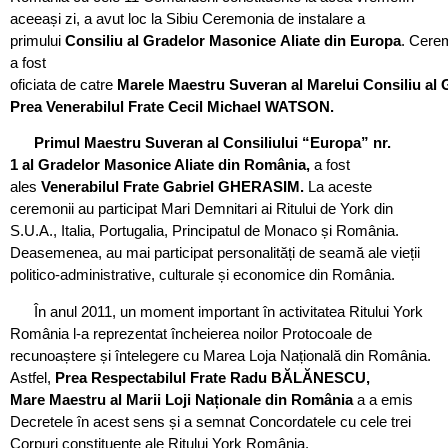
aceeași zi, a avut loc la Sibiu Ceremonia de instalare a
primului
Consiliu al Gradelor Masonice Aliate din Europa
. Cere
a fost
oficiata de catre
Marele Maestru Suveran al Marelui Consiliu al 
Prea Venerabilul Frate Cecil Michael WATSON.
Primul Maestru Suveran al Consiliului “Europa” nr.
1 al Gradelor Masonice Aliate din România,
a fost
ales
Venerabilul Frate Gabriel GHERASIM.
La aceste
ceremonii au participat Mari Demnitari ai Ritului de York din
S.U.A., Italia, Portugalia, Principatul de Monaco și România.
Deasemenea, au mai participat personalități de seamă ale vieții
politico-administrative, culturale și economice din România.
În anul 2011, un moment important în activitatea Ritului York
România l-a reprezentat încheierea noilor Protocoale de
recunoaștere și întelegere cu Marea Loja Națională din România.
Astfel,
P
rea Respectabilul Frate Radu BĂLĂNESCU,
Mare Maestru al Marii Loji Naționale din România
a a emis
Decretele în acest sens și a semnat Concordatele cu cele trei
Corpuri constituente ale Ritului York România.