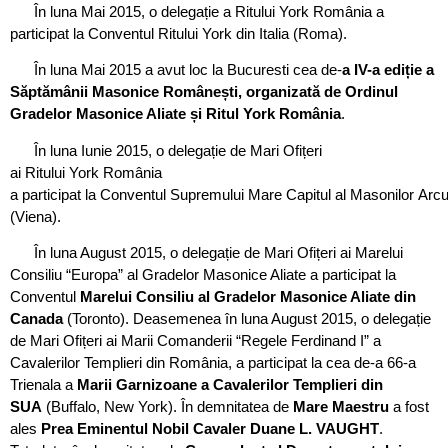
În luna Mai 2015, o delegație a Ritului York România a
participat la Conventul Ritului York din Italia (Roma).
În luna Mai 2015 a avut loc la Bucuresti cea de-
a
IV-a ediție a
Săptămânii Masonice Românești, organizată de Ordinul
Gradelor Masonice Aliate și Ritul York România
.
În luna Iunie 2015, o delegație de Mari Ofițeri
ai Ritului York România
a participat la Conventul Supremului Mare Capitul al Masonilor Arcu
(Viena).
În luna August 2015, o delegație de Mari Ofițeri ai Marelui
Consiliu “Europa” al Gradelor Masonice Aliate a participat la
Conventul
Marelui Consiliu al Gradelor Masonice Aliate din
Canada
(Toronto). Deasemenea în luna August 2015, o delegație
de Mari Ofițeri ai Marii Comanderii “Regele Ferdinand I” a
Cavalerilor Templieri din România, a participat la cea de-a 66-a
Trienala a
Marii Garnizoane a Cavalerilor
Templieri din
SUA
(Buffalo, New York). În demnitatea de
Mare Maestru
a fost
ales
Prea Eminentul Nobil Cavaler Duane L. VAUGHT
.