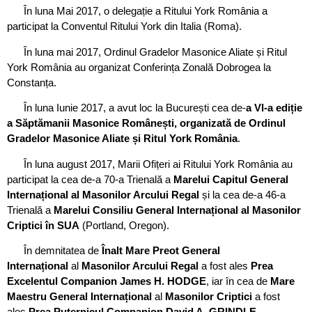
În luna Mai 2017, o delegație a Ritului York România a
participat la Conventul Ritului York din Italia (Roma).
În luna mai 2017, Ordinul Gradelor Masonice Aliate și Ritul
York România au organizat Conferința Zonală Dobrogea la
Constanța.
În luna Iunie 2017, a avut loc la București cea de-
a
VI-a ediție
a Săptămanii Masonice Românești, organizată de Ordinul
Gradelor Masonice Aliate și Ritul York România
.
În luna august 2017, Marii Ofițeri ai Ritului York România au
participat la cea de-a 70-a Trienală a
Marelui Capitul General
Internațional al Masonilor Arcului Regal
și la cea de-a 46-a
Trienală a
Marelui Consiliu General Internațional al Masonilor
Criptici în SUA
(Portland, Oregon).
În demnitatea de
Înalt Mare Preot General
Internațional
al
Masonilor Arcului Regal
a fost ales
Prea
Excelentul Companion James H. HODGE
, iar în cea de
Mare
Maestru General Internațional
al
Masonilor Criptici
a fost
ales
Prea Puternicul Companion David A. GRINDLE
.