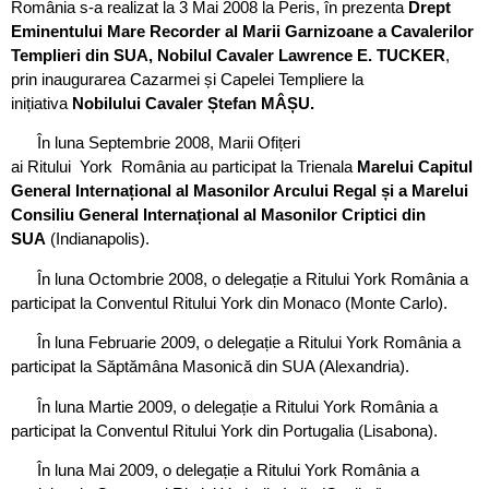
România s-a realizat la 3 Mai 2008 la Peris, în prezenta
Drept
Eminentului Mare Recorder al Marii Garnizoane a Cavalerilor
Templieri din SUA, Nobilul Cavaler Lawrence E. TUCKER
,
prin inaugurarea Cazarmei și Capelei Templiere la
inițiativa
Nobilului Cavaler Ștefan MÂȘU.
În luna Septembrie 2008, Marii Ofițeri
ai Ritului York România au participat la Trienala
Marelui Capitul
General Internațional al Masonilor Arcului Regal și a Marelui
Consiliu General Internațional al Masonilor Criptici din
SUA
(Indianapolis).
În luna Octombrie 2008, o delegație a Ritului York România a
participat la Conventul Ritului York din Monaco (Monte Carlo).
În luna Februarie 2009, o delegație a Ritului York România a
participat la Săptămâna Masonică din SUA (Alexandria).
În luna Martie 2009, o delegație a Ritului York România a
participat la Conventul Ritului York din Portugalia (Lisabona).
În luna Mai 2009, o delegație a Ritului York România a