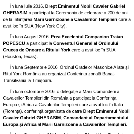
În luna Iulie 2016,
Drept Eminentul Nobil Cavaler Gabriel
GHERASIM
a participat la Ceremonia de celebrare a 200 de ani
de la înființarea
Marii Garnizoane a Cavalerilor Templieri
care a
avut loc în SUA (New York City).
În luna August 2016,
Prea Excelentul Companion Traian
POPESCU
a participat la
Conventul General al Ordinului
Crucea de Onoare a Ritului York
care a avut loc în SUA
(Houston, Texas).
În luna Septembrie 2016, Ordinul Gradelor Masonice Aliate și
Ritul York România au organizat Conferința zonală Banat-
Transilvania la Timișoara.
În luna octombrie 2016, o delegație a Marii Comanderii a
Cavalerilor Templieri din România a participat la Conferința
Europa și Africa a Cavalerilor Templieri care a avut loc în Italia
(Florența), conferință organizata de catre
Drept Eminentul Nobil
Cavaler Gabriel GHERASIM
,
Comandant al Departamentului
Europa și Africa
al
Marii Garnizoane a Cavalerilor Templieri
.