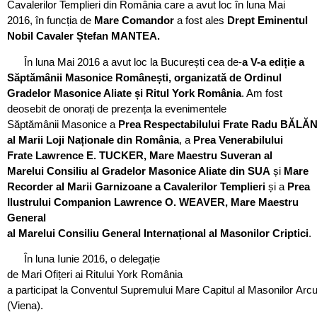
Cavalerilor Templieri din România care a avut loc în luna Mai
2016, în funcția de
Mare Comandor
a fost ales
Drept Eminentul
Nobil Cavaler Ștefan MANTEA.
În luna Mai 2016 a avut loc la București cea de-
a
V-a ediție a
Săptămânii Masonice Românești, organizată de Ordinul
Gradelor Masonice Aliate și Ritul York România
. Am fost
deosebit de onorați de prezența la evenimentele
Săptămânii Masonice a
P
rea Respectabilului Frate Radu BĂLĂ
al Marii Loji Naționale din România
, a
Prea Venerabilului
Frate Lawrence E. TUCKER, Mare Maestru Suveran al
Marelui Consiliu al Gradelor Masonice Aliate din SUA
și
Mare
Recorder al Marii Garnizoane a Cavalerilor Templieri
și a
Prea
Ilustrului Companion Lawrence O. WEAVER, Mare Maestru
General
al Marelui Consiliu General Internațional al Masonilor Criptici
.
În luna Iunie 2016, o delegație
de Mari Ofițeri ai Ritului York România
a participat la Conventul Supremului Mare Capitul al Masonilor Arcu
(Viena).