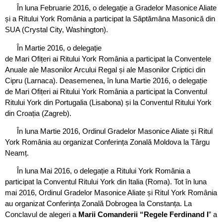
În luna Februarie 2016, o delegație a Gradelor Masonice Aliate
și a Ritului York România a participat la Săptămâna Masonică din
SUA (Crystal City, Washington).
În Martie 2016, o delegație
de Mari Ofițeri ai Ritului York România a participat la Conventele
Anuale ale Masonilor Arcului Regal și ale Masonilor Criptici din
Cipru (Larnaca). Deasemenea, în luna Martie 2016, o delegație
de Mari Ofițeri ai Ritului York România a participat la Conventul
Ritului York din Portugalia (Lisabona) și la Conventul Ritului York
din Croația (Zagreb).
În luna Martie 2016, Ordinul Gradelor Masonice Aliate și Ritul
York România au organizat Conferința Zonală Moldova la Târgu
Neamț.
În luna Mai 2016, o delegație a Ritului York România a
participat la Conventul Ritului York din Italia (Roma). Tot în luna
mai 2016, Ordinul Gradelor Masonice Aliate și Ritul York România
au organizat Conferința Zonală Dobrogea la Constanța. La
Conclavul de alegeri a
Marii Comanderii “Regele Ferdinand I
” a