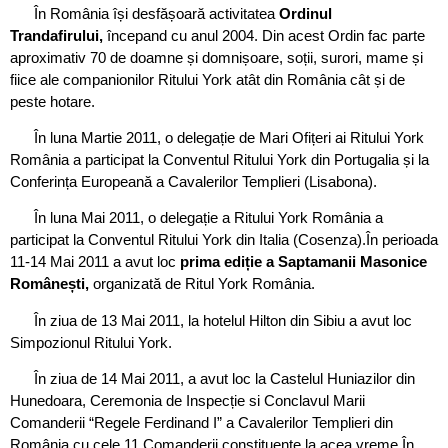
În România își desfășoară activitatea
Ordinul
Trandafirului,
începand cu anul 2004. Din acest Ordin fac parte
aproximativ 70 de doamne și domnișoare, soții, surori, mame și
fiice ale companionilor Ritului York atât din România cât și de
peste hotare.
În luna Martie 2011, o delegație de Mari Ofițeri ai Ritului York
România a participat la Conventul Ritului York din Portugalia și la
Conferința Europeană a Cavalerilor Templieri (Lisabona).
În luna Mai 2011, o delegație a Ritului York România a
participat la Conventul Ritului York din Italia (Cosenza).În perioada
11-14 Mai 2011 a avut loc
prima ediție a
Saptamanii Masonice
Românești,
organizată de Ritul York România.
În ziua de 13 Mai 2011, la hotelul Hilton din Sibiu a avut loc
Simpozionul Ritului York.
În ziua de 14 Mai 2011, a avut loc la Castelul Huniazilor din
Hunedoara, Ceremonia de Inspecție si Conclavul Marii
Comanderii “Regele Ferdinand I” a Cavalerilor Templieri din
România cu cele 11 Comanderii constituente la acea vreme.În