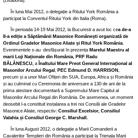
(Lisabona).
În luna Mai 2012, o delegație a Ritului York România a
participat la Conventul Ritului York din Italia (Roma).
În perioada 14-19 Mai 2012, la Bucuresti a avut loc ce
a de-a
II-a ediție a
Săptămânii Masonice Românești organizată de
Ordinul Gradelor Masonice Aliate și Ritul York România
.
Evenimentele s-au desfășurat în prezența
Marelui Maestru al
marii Loji Naționale din România, PRF Radu
BĂLĂNESCU,
a
Înaltului Mare Preot General Internațional al
Masonilor Arcului Regal
,
PEC Edmund D. HARRISON
,
precum și a unor Mari Ofițeri din SUA, Europa, Africa și România
și au culminat cu Ceremonia de aniversare a 130 de ani de la
prima atestare documentară a Supremului Mare Capitul al
Masonilor Arcului Regal din România. De asemenea, un moment
deosebit l-a constituit instalarea a trei noi Consilii ale Gradelor
Masonice Aliate, respectiv:
Consiliul Excelsior, Consiliul
Valahia și Consiliul George C. Marshall.
În luna August 2012, o delegație a Marii Comanderii a
Cavalerilor Templieri din România a participat la Trienala Marii