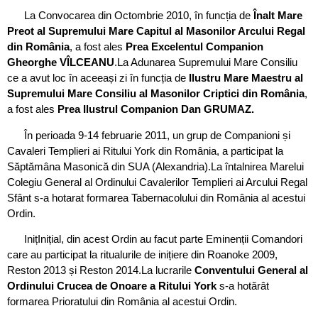
La Convocarea din Octombrie 2010, în funcția de
Înalt Mare
Preot al Supremului Mare Capitul al Masonilor Arcului Regal
din România
, a fost ales
Prea Excelentul Companion
Gheorghe VÎLCEANU
.La Adunarea Supremului Mare Consiliu
ce a avut loc în aceeași zi în funcția de
Ilustru Mare Maestru al
Supremului Mare Consiliu al Masonilor Criptici din România
,
a fost ales
Prea Ilustrul Companion Dan GRUMAZ.
În perioada 9-14 februarie 2011, un grup de Companioni și
Cavaleri Templieri ai Ritului York din România, a participat la
Săptămâna Masonică din SUA (Alexandria).La întalnirea Marelui
Colegiu General al Ordinului Cavalerilor Templieri ai Arcului Regal
Sfânt s-a hotarat formarea Tabernacolului din România al acestui
Ordin.
InițInițial, din acest Ordin au facut parte Eminenții Comandori
care au participat la ritualurile de inițiere din Roanoke 2009,
Reston 2013 și Reston 2014.La lucrarile
Conventului General al
Ordinului Crucea de Onoare a Ritului York
s-a hotărât
formarea Prioratului din România al acestui Ordin.