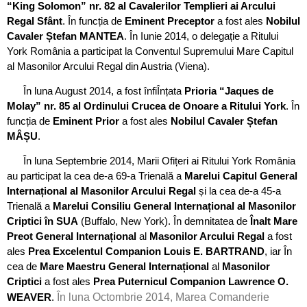
“King Solomon” nr. 82 al Cavalerilor Templieri ai Arcului
Regal Sfânt
. În funcția de
Eminent Preceptor
a fost ales
Nobilul
Cavaler Ștefan MANTEA
. În Iunie 2014, o delegație a Ritului
York România a participat la Conventul Supremului Mare Capitul
al Masonilor Arcului Regal din Austria (Viena).
În luna August 2014, a fost înfiÎnțata
Prioria “Jaques de
Molay” nr. 85 al Ordinului Crucea de Onoare a Ritului York
. În
funcția de
Eminent Prior
a fost ales
Nobilul Cavaler Ștefan
MÂȘU
.
În luna Septembrie 2014, Marii Ofițeri ai Ritului York România
au participat la cea de-a 69-a Trienală a
Marelui Capitul General
Internațional al Masonilor Arcului Regal
și la cea de-a 45-a
Trienală a
Marelui Consiliu General Internațional al Masonilor
Criptici în SUA
(Buffalo, New York). În demnitatea de
Înalt Mare
Preot General Internațional
al
Masonilor Arcului Regal
a fost
ales
Prea Excelentul Companion Louis E. BARTRAND
, iar În
cea de
Mare Maestru General Internațional
al
Masonilor
Criptici
a fost ales
Prea Puternicul Companion Lawrence O.
WEAVER
.
În luna Octombrie 2014, Marea Comanderie