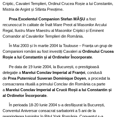
Criptic, Cavaleri Templieri, Ordinul Crucea Roșie a lui Constantin,
Mistria de Argint și Sfânta Preoțime.
Prea Excelentul Companion Stefan MÂȘU
a fost
recunoscut în calitate de Înalt Mare Preot al Masonilor Arcului
Regal, Ilustru Mare Maestru al Masonilor Criptici și Eminent
Comandor al Cavalerilor Templieri din România.
În Mai 2003 și în martie 2004 la Toulouse – Franța un grup de
Companioni români au fost investiți Cavaleri ai
Ordinului Crucea
Roșie a lui Constantin și al Ordinelor Încorporate
.
Pe data de 19 Iunie 2004, la București, o prestigioasă
delegație a
Marelui Conclav Imperial al Franței
, condusă
de
Prea Puternicul Suveran Dominique Doyen
, a procedat la
consacrarea rituală a primului Conclav din România ca parte
a
Marelui Conclav Imperial al Crucii Roșii a lui Constantin și
al Ordinelor Încorporate
.
În perioada 18-20 Iunie 2004 s-a desfășurat la București,
Conventul Aniversar consacrat sarbatoririi a 5 ani de la
reaprinderea luminilor în Ritul York România. Conventul s-a