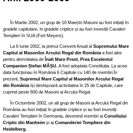
În Martie 2002, un grup de 10 Maeștri Masoni au fost inițiați în
gradele capitulare, în gradele criptice și au fost investiți Cavaleri
Templieri în SUA (Fort Meyers).
La 6 Iunie 2002, la primul Convent Anual al
Supremului Mare
Capitul al Masonilor Arcului Regal din România
a fost ales
pentru demnitatea de
Înalt Mare Preot, Prea Excelentul
Companion Ștefan MÂȘU.
A fost adoptata Constituția. La acea
data funcționau în România 6 Capitule cu 140 de membri.În
prezent,
Supremul Mare Capitul al Masonilor Arcului Regal
din România
își desfașoară activitatea în 25 de Capitule, care
cuprind peste 600 de Masoni ai Arcului Regal.
În Octombrie 2002, un alt grup de Masoni ai Arcului Regal din
România au fost inițiați în gradele criptice și au fost investiți
Cavaleri Templieri în Germania, devenind membri ai
Consiliului
Criptic din Manheim
și ai
Comanderiei Templiere din
Heidelberg.