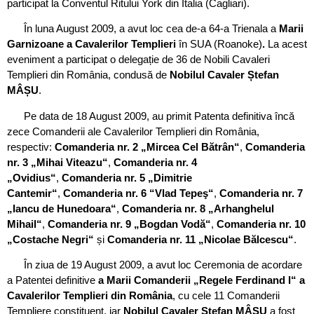
participat la Conventul Ritului York din Italia (Cagliari).
În luna August 2009, a avut loc cea de-a 64-a Trienala a
Marii
Garnizoane a Cavalerilor Templieri
în SUA (Roanoke)
.
La acest
eveniment a participat o delegație de 36 de Nobili Cavaleri
Templieri din România, condusă de
Nobilul Cavaler Ștefan
MÂȘU
.
Pe data de 18 August 2009, au primit Patenta definitiva încă
zece Comanderii ale Cavalerilor Templieri din România,
respectiv:
Comanderia nr. 2 „Mircea Cel Bătrân“
,
Comanderia
nr. 3 „Mihai Viteazu“
,
Comanderia nr. 4
„Ovidius“
,
Comanderia nr. 5 „Dimitrie
Cantemir“
,
Comanderia nr. 6 “Vlad Tepeş“
,
Comanderia nr. 7
„Iancu de Hunedoara“
,
Comanderia nr. 8 „Arhanghelul
Mihail“
,
Comanderia nr. 9 „Bogdan Vodă“
,
Comanderia nr. 10
„Costache Negri“
și
Comanderia nr. 11 „Nicolae Bălcescu“
.
În ziua de 19 August 2009, a avut loc Ceremonia de acordare
a Patentei definitive
a Marii Comanderii „Regele Ferdinand I“ a
Cavalerilor Templieri din România
, cu cele 11 Comanderii
Templiere constituent, iar
Nobilul Cavaler Ștefan MÂȘU
a fost