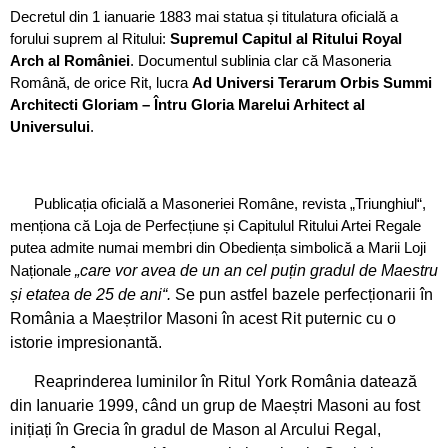
Decretul din 1 ianuarie 1883 mai statua și titulatura oficială a
forului suprem al Ritului:
Supremul Capitul al Ritului Royal
Arch al României
. Documentul sublinia clar că Masoneria
Română, de orice Rit, lucra
Ad Universi Terarum Orbis Summi
Architecti Gloriam – Întru Gloria Marelui Arhitect al
Universului
.
Publicația oficială a Masoneriei Române, revista „Triunghiul“,
menționa că Loja de Perfecțiune și Capitulul Ritului Artei Regale
putea admite numai membri din Obediența simbolică a Marii Loji
Naționale
„care vor avea de un an cel puțin gradul de Maestru
și etatea de 25 de ani“.
Se pun astfel bazele perfecționarii în
România a Maeștrilor Masoni în acest Rit puternic cu o
istorie impresionantă.
Reaprinderea luminilor în Ritul York România datează
din Ianuarie 1999, când un grup de Maeștri Masoni au fost
inițiați în Grecia în gradul de Mason al Arcului Regal,