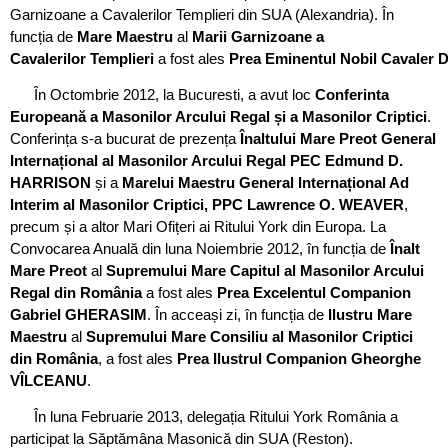
Garnizoane a Cavalerilor Templieri din SUA (Alexandria). În
funcția de
Mare Maestru
al
Marii Garnizoane a
Cavalerilor Templieri
a fost ales
P
rea Eminentul Nobil Cavale
În Octombrie 2012, la Bucuresti, a avut loc
Conferinta
Europeană a Masonilor Arcului Regal și a Masonilor Criptici
.
Conferința s-a bucurat de prezența
Înaltului Mare Preot General
Internațional al Masonilor Arcului Regal PEC Edmund D.
HARRISON
și a
Marelui Maestru General Internațional Ad
Interim al Masonilor Criptici, PPC Lawrence O. WEAVER
,
precum și a altor Mari Ofițeri ai Ritului York din Europa. La
Convocarea Anuală din luna Noiembrie 2012, în funcția de
Înalt
Mare Preot
al
Supremului Mare Capitul al Masonilor Arcului
Regal din România
a fost ales
Prea Excelentul Companion
Gabriel GHERASIM
. În acceași zi, în funcția de
Ilustru Mare
Maestru
al
Supremului Mare Consiliu al Masonilor Criptici
din România
, a fost ales
Prea Ilustrul Companion Gheorghe
VÎLCEANU
.
În luna Februarie 2013, delegația Ritului York România a
participat la Săptămâna Masonică din SUA (Reston).