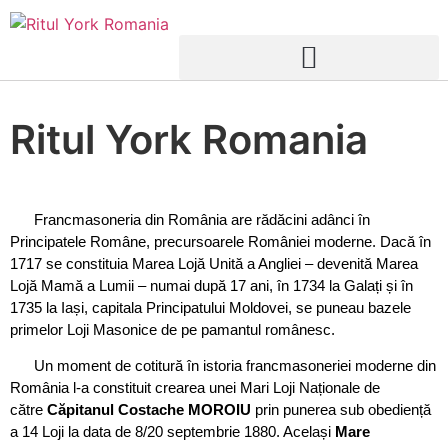
Ritul York Romania
Francmasoneria din România are rădăcini adânci în
Principatele Române, precursoarele României moderne. Dacă în
1717 se constituia Marea Lojă Unită a Angliei – devenită Marea
Lojă Mamă a Lumii – numai după 17 ani, în 1734 la Galați și în
1735 la Iași, capitala Principatului Moldovei, se puneau bazele
primelor Loji Masonice de pe pamantul românesc.
Un moment de cotitură în istoria francmasoneriei moderne din
România l-a constituit crearea unei Mari Loji Naționale de
către
Căpitanul Costache MOROIU
prin punerea sub obediență
a 14 Loji la data de 8/20 septembrie 1880. Același
Mare