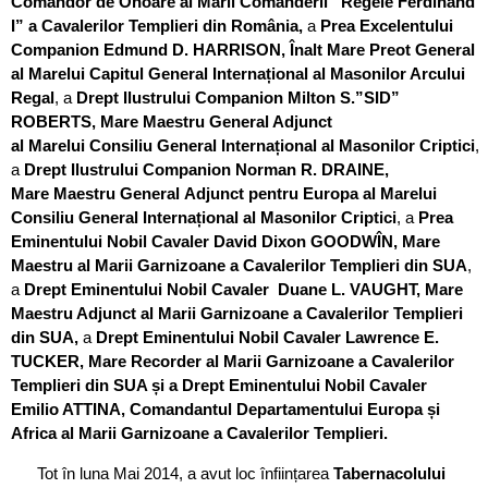
Comandor de Onoare al Marii Comanderii “Regele Ferdinand
I” a Cavalerilor Templieri din România,
a
Prea Excelentului
Companion Edmund D. HARRISON, Înalt Mare Preot General
al Marelui Capitul General Internațional al Masonilor Arcului
Regal
, a
Drept Ilustrului Companion Milton S.”SID”
ROBERTS, Mare Maestru General Adjunct
al Marelui Consiliu General Internațional al Masonilor Criptici
,
a
Drept Ilustrului Companion Norman R. DRAINE,
Mare Maestru General Adjunct pentru Europa al Marelui
Consiliu General Internațional al Masonilor Criptici
, a
Prea
Eminentului Nobil Cavaler David Dixon GOODWÎN, Mare
Maestru al Marii Garnizoane a Cavalerilor Templieri din SUA
,
a
Drept Eminentului Nobil Cavaler Duane L. VAUGHT, Mare
Maestru Adjunct al Marii Garnizoane a Cavalerilor Templieri
din SUA,
a
Drept Eminentului Nobil Cavaler Lawrence E.
TUCKER, Mare Recorder al Marii Garnizoane a Cavalerilor
Templieri din SUA și a Drept Eminentului Nobil Cavaler
Emilio ATTINA, Comandantul Departamentului Europa și
Africa al Marii Garnizoane a Cavalerilor Templieri.
Tot în luna Mai 2014, a avut loc înființarea
Tabernacolului