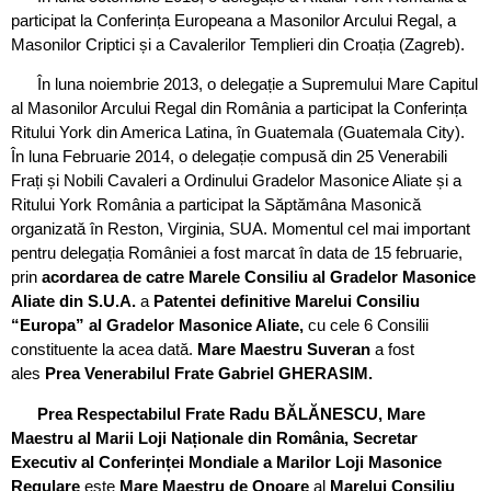
participat la Conferința Europeana a Masonilor Arcului Regal, a
Masonilor Criptici și a Cavalerilor Templieri din Croația (Zagreb).
În luna noiembrie 2013, o delegație a Supremului Mare Capitul
al Masonilor Arcului Regal din România a participat la Conferința
Ritului York din America Latina, în Guatemala (Guatemala City).
În luna Februarie 2014, o delegație compusă din 25 Venerabili
Frați și Nobili Cavaleri a Ordinului Gradelor Masonice Aliate și a
Ritului York România a participat la Săptămâna Masonică
organizată în Reston, Virginia, SUA. Momentul cel mai important
pentru delegația României a fost marcat în data de 15 februarie,
prin
acordarea de catre Marele Consiliu al Gradelor Masonice
Aliate din S.U.A.
a
Patentei definitive Marelui Consiliu
“Europa” al Gradelor Masonice Aliate,
cu cele 6 Consilii
constituente la acea dată.
Mare Maestru Suveran
a fost
ales
Prea Venerabilul Frate Gabriel GHERASIM.
Prea Respectabilul Frate Radu BĂLĂNESCU, Mare
Maestru al Marii Loji Naționale din România,
Secretar
Executiv al Conferinței Mondiale a Marilor Loji Masonice
Regulare
este
Mare Maestru de Onoare
al
Marelui Consiliu