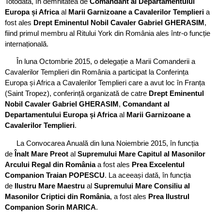
Totodata, în demnitatea de
Comandant al Departamentului
Europa și Africa
al
Marii Garnizoane a Cavalerilor Templieri
a
fost ales
Drept Eminentul Nobil Cavaler Gabriel GHERASIM
,
fiind primul membru al Ritului York din România ales într-o funcție
internațională.
În luna Octombrie 2015, o delegație a Marii Comanderii a
Cavalerilor Templieri din România a participat la Conferința
Europa și Africa a Cavalerilor Templieri care a avut loc în Franța
(Saint Tropez), conferință organizată de catre
Drept Eminentul
Nobil Cavaler Gabriel GHERASIM
,
Comandant al
Departamentului Europa și Africa
al
Marii Garnizoane a
Cavalerilor Templieri
.
La Convocarea Anuală din luna Noiembrie 2015, în funcția
de
Înalt Mare Preot
al
Supremului Mare Capitul al Masonilor
Arcului Regal din România
a fost ales
Prea Excelentul
Companion Traian POPESCU
. La aceeași dată, în funcția
de
Ilustru Mare Maestru
al
Supremului Mare Consiliu al
Masonilor Criptici din România
, a fost ales
Prea Ilustrul
Companion Sorin MARICA
.