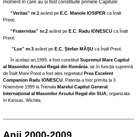
moment în care au și fost constituite primele Capitule:
“Veritas” nr.1
având pe
E.C. Manole IOSIPER
ca Înalt
Preot;
“Fraternitas” nr.2
având pe
E.C. Radu IONESCU
ca Înalt
Preot;
“Lux” nr.3
având pe
E.C. Ștefan MÂȘU
ca Înalt Preot.
În același an,1999, a fost constituit
Supremul Mare Capitul
al Masonilor Arcului Regal din România
, iar în funcția supremă
de Înalt Mare Preot a fost ales regretatul
Prea Excelent
Companion Radu IONESCU
. Patenta a fost primita la 3
Noiembrie 1999 la Trienala
Marelui Capitul General
Internațional al Masonilor Arcului Regal din SUA,
organizata
în Kansas, Wichita.
Anii 2000-2009