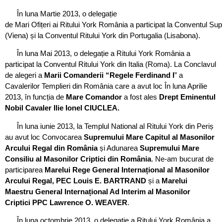
În luna Martie 2013, o delegație
de Mari Ofițeri ai Ritului York România a participat la Conventul Su
(Viena) și la Conventul Ritului York din Portugalia (Lisabona).
În luna Mai 2013, o delegație a Ritului York România a
participat la Conventul Ritului York din Italia (Roma). La Conclavul
de alegeri a
Marii Comanderii “Regele Ferdinand I
” a
Cavalerilor Templieri din România care a avut loc În luna Aprilie
2013, în funcția de
Mare Comandor
a fost ales
Drept Eminentul
Nobil Cavaler Ilie Ionel CIUCLEA.
În luna iunie 2013, la Templul National al Ritului York din Periș
au avut loc Convocarea
Supremului Mare Capitul al Masonilor
Arcului Regal din România
și Adunarea
Supremului Mare
Consiliu al Masonilor Criptici din România
. Ne-am bucurat de
participarea
Marelui Rege General Internațional al Masonilor
Arcului Regal, PEC Louis E. BARTRAND
și a
Marelui
Maestru General Internațional Ad Interim al Masonilor
Criptici PPC Lawrence O. WEAVER
.
În luna octombrie 2013, o delegație a Ritului York România a