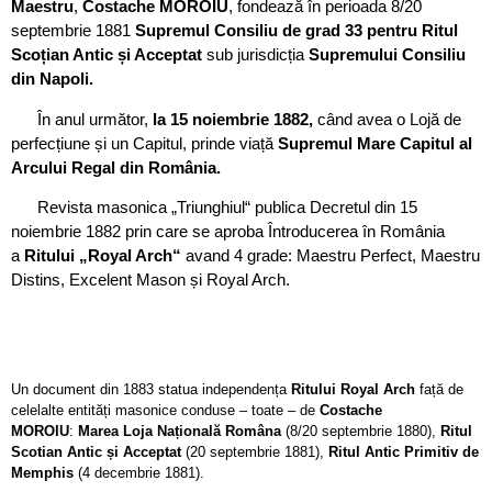
Maestru
,
Costache MOROIU
, fondează în perioada 8/20
septembrie 1881
Supremul Consiliu de grad 33 pentru Ritul
Scoțian Antic și Acceptat
sub jurisdicția
Supremului Consiliu
din Napoli.
În anul următor,
la 15 noiembrie 1882,
când avea o Lojă de
perfecțiune și un Capitul,
prinde viață
Supremul Mare Capitul al
Arcului Regal din România.
Revista masonica „Triunghiul“ publica Decretul din 15
noiembrie 1882 prin care se aproba Întroducerea în România
a
Ritului „Royal Arch“
avand 4 grade: Maestru Perfect, Maestru
Distins, Excelent Mason și Royal Arch.
Un document din 1883 statua independența
Ritului Royal Arch
față de
celelalte entități masonice conduse – toate – de
Costache
MOROIU
:
Marea Loja Națională Româna
(8/20 septembrie 1880),
Ritul
Scotian Antic și Acceptat
(20 septembrie 1881),
Ritul Antic Primitiv de
Memphis
(4 decembrie 1881).